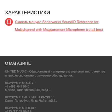
ХАРАКТЕРИСТИКИ
Скачать мануал Sonarworks SoundID Reference for
Multichannel with Measurement Microphone (retail box)
О МАГАЗИНЕ
UNITED MUSIC - Официальный импортер музыкальных инструментов
и профессионального звукового оборудования.
ШОУРУМ В МОСКВЕ:
+7 (499) 6478046
Москва, Талалихина 33А, вход 3
ШОУРУМ В САНКТ-ПЕТЕРБУРГЕ:
Санкт-Петербург, Лизы Чайкиной 21
ШОУРУМ В МИНСКЕ:
+375 (17) 3880432