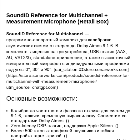
SoundID Reference for Multichannel +
Measurement Microphone (Retail Box)
SoundID Reference for Multichannel
—
программно‑аппаратный комплект для калибровки
акустических систем от стерео до Dolby Atmos 9.1.6. В
комплекте: лицензия на три устройства, USB‑плагин (AAX,
AU, VST2/3), standalone‑приложение, а также высокоточный
измерительный микрофон с индивидуальными профилями
под углы 0°, 30° и 90°. [oai_citation:0‡store.sonarworks.com]
(https://store.sonarworks.com/products/soundid-reference-for-
multichannel-with-measurement-microphone?
utm_source=chatgpt.com)
Основные возможности:
Калибровка частотного и фазового отклика для систем до
9.1.6, включая временную выравниловку. Совместим со
стандартами Dolby Atmos. ()
Zero‑latency DSP‑плагин, поддержка Apple Silicon. ()
Более 500 готовых профилей наушников и гибкая
настройка таргет‑кривой. ()