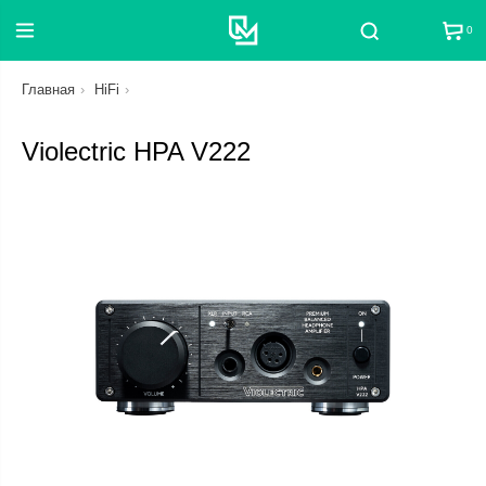
0
Поиск
Главная
HiFi
Violectric HPA V222