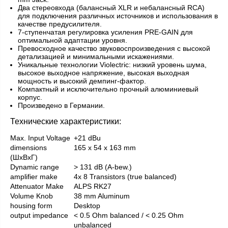
Два стереовхода (балансный XLR и небалансный RCA)
для подключения различных источников и использования в
качестве предусилителя.
7-ступенчатая регулировка усиления PRE-GAIN для
оптимальной адаптации уровня.
Превосходное качество звуковоспроизведения с высокой
детализацией и минимальными искажениями.
Уникальные технологии Violectric: низкий уровень шума,
высокое выходное напряжение, высокая выходная
мощность и высокий демпинг-фактор.
Компактный и исключительно прочный алюминиевый
корпус.
Произведено в Германии.
Технические характеристики:
Max. Input Voltage
+21 dBu
dimensions
165 x 54 x 163 mm
(ШxВxГ)
Dynamic range
> 131 dB (A-bew.)
amplifier make
4x 8 Transistors (true balanced)
Attenuator Make
ALPS RK27
Volume Knob
38 mm Aluminum
housing form
Desktop
output impedance
< 0.5 Ohm balanced / < 0.25 Ohm
unbalanced