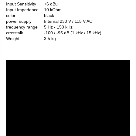
Input Sensitivity
+6 dBu
Input Impedance
10 kOhm
color
black
power supply
Internal 230 V / 115 V AC
frequency range
5 Hz - 150 kHz
crosstalk
-100 / -95 dB (1 kHz / 15 kHz)
Weight
3.5 kg