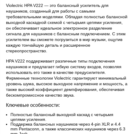
Violectric HPA V222 — это балансный усилитель для
наушников, созданный для работы с самыми
требовательными моделями. Обладая полностью балансной
выходной каскадной схемой с четырьмя цепями усиления,
он обеспечивает идеальное электронное разделение
сигнала для наушников с балансным подключением. С этим
усилителем вы сможете погрузиться в мир музыки, ощутив
каждую тончайшую деталь и расширенное
стереопространство.
HPA V222 поддерживает различные типы подключения
наушников и предлагает гибкую систему входов, позволяя
использовать его также в качестве предусилителя.
Фирменные технологии Violectric гарантируют минимальный
уровень шума, высокое выходное напряжение и мощность, а
также высокий коэффициент демпфирования, обеспечивая
бескомпромиссное качество звука.
Ключевые особенности:
Полностью балансный выходной каскад с четырьмя
цепями усиления.
Поддержка балансных наушников через 4-pin XLR и 4.4
mm Pentaconn, а также классических наушников через 6.3
mm Jack.