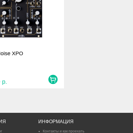
oise XPO
0
р.
ИЯ
ИНФОРМАЦИЯ
ог
Контакты и как проехать