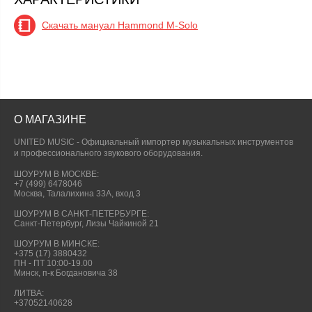
Скачать мануал Hammond M-Solo
О МАГАЗИНЕ
UNITED MUSIC - Официальный импортер музыкальных инструментов
и профессионального звукового оборудования.
ШОУРУМ В МОСКВЕ:
+7 (499) 6478046
Москва, Талалихина 33А, вход 3
ШОУРУМ В САНКТ-ПЕТЕРБУРГЕ:
Санкт-Петербург, Лизы Чайкиной 21
ШОУРУМ В МИНСКЕ:
+375 (17) 3880432
ПН - ПТ 10:00-19.00
Минск, п-к Богдановича 38
ЛИТВА:
+37052140628