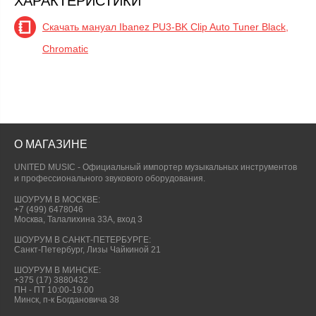
ХАРАКТЕРИСТИКИ
Скачать мануал Ibanez PU3-BK Clip Auto Tuner Black,
Chromatic
О МАГАЗИНЕ
UNITED MUSIC - Официальный импортер музыкальных инструментов
и профессионального звукового оборудования.
ШОУРУМ В МОСКВЕ:
+7 (499) 6478046
Москва, Талалихина 33А, вход 3
ШОУРУМ В САНКТ-ПЕТЕРБУРГЕ:
Санкт-Петербург, Лизы Чайкиной 21
ШОУРУМ В МИНСКЕ:
+375 (17) 3880432
ПН - ПТ 10:00-19.00
Минск, п-к Богдановича 38