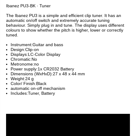
Ibanez PU3-BK · Tuner
The Ibanez PU3 is a simple and efficient clip tuner. It has an
automatic on/off switch and extremely accurate tuning
behaviour. Simply plug in and tune. The display uses different
colours to show whether the pitch is higher, lower or correctly
tuned.
Instrument:Guitar and bass
Design:Clip-on
Displays:LC-Color Display
Chromatic:No
Metronome:no
Power supply:1x CR2032 Battery
Dimensions (WxHxD):27 x 48 x 44 mm
Weight:24 g
Color/ Finish:Black
automatic on-off mechanism
Includes:Tuner, Battery