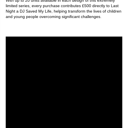
With up to 20 units available in each design of this extremely
limited series, every purchase contributes £500 directly to Last
Night a DJ Saved My Life, helping transform the lives of children
and young people overcoming significant challenges.