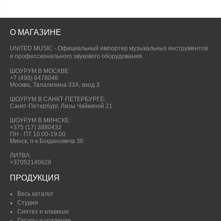
О МАГАЗИНЕ
UNITED MUSIC - Официальный импортер музыкальных инструментов
и профессионального звукового оборудования.
ШОУРУМ В МОСКВЕ:
+7 (499) 6478046
Москва, Талалихина 33А, вход 3
ШОУРУМ В САНКТ-ПЕТЕРБУРГЕ:
Санкт-Петербург, Лизы Чайкиной 21
ШОУРУМ В МИНСКЕ:
+375 (17) 3880432
ПН - ПТ 10:00-19.00
Минск, п-к Богдановича 38
ЛИТВА:
+37052140628
ПРОДУКЦИЯ
Весь каталог
Студия
Синтез и клавиши
Гитары и усиление